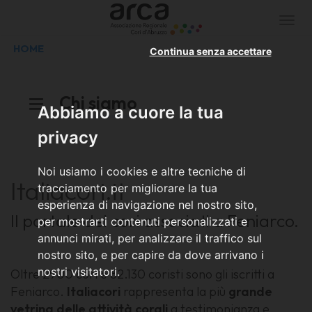
Togg
navi
HOME
Continua senza accettare
Chi siamo
Abbiamo a cuore la tua
privacy
Noi usiamo i cookies e altre tecniche di
Italiacori.it
tracciamento per migliorare la tua
esperienza di navigazione nel nostro sito,
Il portale dei cori associati a Feniarco.
per mostrarti contenuti personalizzati e
annunci mirati, per analizzare il traffico sul
nostro sito, e per capire da dove arrivano i
nostri visitatori.
Oltre 2900 cori e 82.130 coristi sono gli iscritti a
Feniarco.
Italiacori
rappresenta la più
grande
vetrina delle attività corali
a testimonianza e