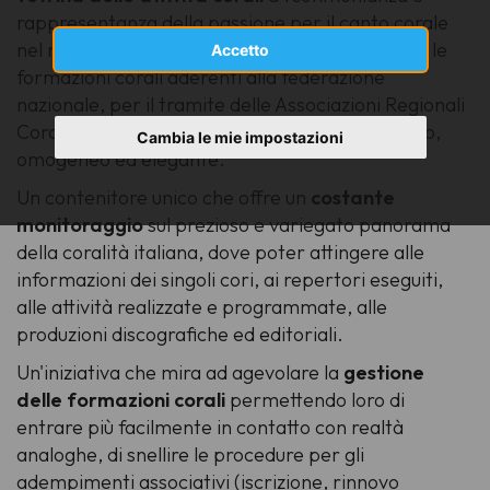
rappresentanza della passione per il canto corale
nel nostro Paese. Un
progetto
che offre a tutte le
Accetto
formazioni corali aderenti alla federazione
nazionale, per il tramite delle Associazioni Regionali
Corali, un luogo dove presentarsi in modo chiaro,
Cambia le mie impostazioni
omogeneo ed elegante.
Un contenitore unico che offre un
costante
monitoraggio
sul prezioso e variegato panorama
della coralità italiana, dove poter attingere alle
informazioni dei singoli cori, ai repertori eseguiti,
alle attività realizzate e programmate, alle
produzioni discografiche ed editoriali.
Un'iniziativa che mira ad agevolare la
gestione
delle formazioni corali
permettendo loro di
entrare più facilmente in contatto con realtà
analoghe, di snellire le procedure per gli
adempimenti associativi (iscrizione, rinnovo