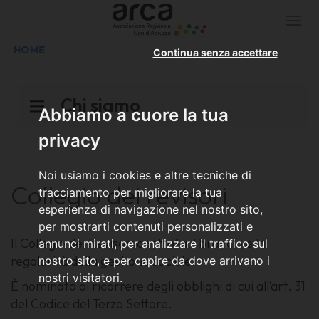
Togg
navi
HOME
Continua senza accettare
Chi siamo
Abbiamo a cuore la tua
privacy
Noi usiamo i cookies e altre tecniche di
Collegio dei revisori
tracciamento per migliorare la tua
esperienza di navigazione nel nostro sito,
per mostrarti contenuti personalizzati e
Il Collegio dei Revisori controlla il bilancio e la
annunci mirati, per analizzare il traffico sul
regolarità della gestione sociale.
nostro sito, e per capire da dove arrivano i
nostri visitatori.
È nominato al ricorrere degli obblighi di cui all’art. 31
del Codice del Terzo Settore.