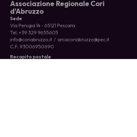
Associazione Regionale Cori
d'Abruzzo
Sede
Via Perugia 14 - 65121 Pescara
Tel. +39 329 9655605
info@coriabruzzo.it / arcacoriabruzzo@pec.it
C.F. 93006950690
Recapito postale
c/o Gianni Vecchiati
Via Montesecco, 56/A
65010 Spoltore (PE)
CHI SIAMO
CORI ASSOCIATI
COSA FACCIAMO
NEWS