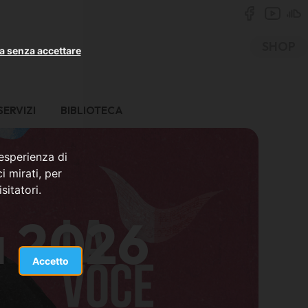
SHOP
a senza accettare
SERVIZI
BIBLIOTECA
 esperienza di
i mirati, per
sitatori.
a 2026
Accetto