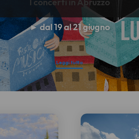
I concerti in Abruzzo
► dal 19 al 21 giugno
Leggi tutto