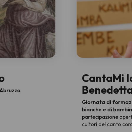
o
CantaMi l
Benedetta
 Abruzzo
Giornata di formazion
bianche e di bambin
partecipazione aperta
cultori del canto cor