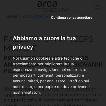
Togg
navi
HOME
COSA FACCIAMO
Continua senza accettare
PALESTRINA PRINCEPS
Abbiamo a cuore la tua
MUSICÆ
privacy
PROGETTO CORALE PER I 500
Noi usiamo i cookies e altre tecniche di
ANNI DALLA NASCITA DI GIOVANNI
tracciamento per migliorare la tua
PIERLUIGI
esperienza di navigazione nel nostro sito,
per mostrarti contenuti personalizzati e
annunci mirati, per analizzare il traffico sul
nostro sito, e per capire da dove arrivano i
Un'opportunità nel unica rivolta a cantori
nostri visitatori.
appassionati che desiderano sperimentare
e approfondire il repertorio palestriniano
condividendo passi musicali di eterna