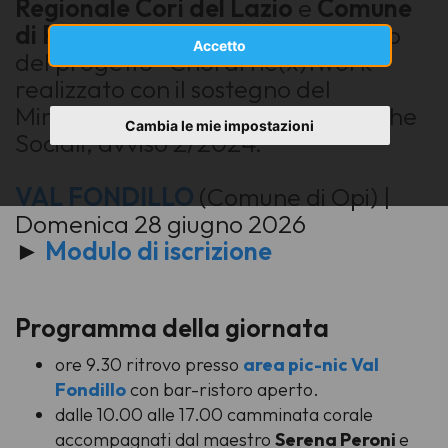
Regionale Cori del Lazio
e
Comune
di Pescasseroli
inserita nell'ambito
Accetto
del progetto “Choral ne(x)twork”
realizzato con il sostegno del
Ministero del Lavoro e delle Politiche
Cambia le mie impostazioni
Sociali, avviso 2/2024.
VAL FONDILLO
(Comune di Opi) |
Domenica 28 giugno 2026
►
Modulo di iscrizione
Programma della giornata
ore 9.30 ritrovo presso
area pic-nic Val
Fondillo
con bar-ristoro aperto.
dalle 10.00 alle 17.00 camminata corale
accompagnati dal maestro
Serena Peroni
e