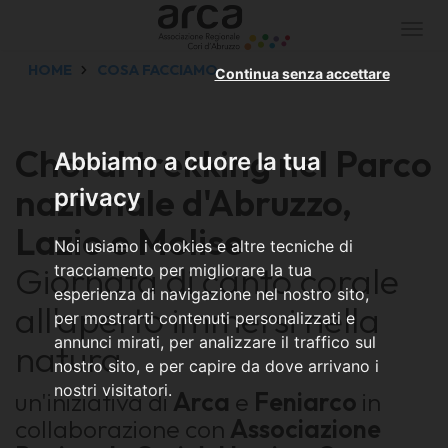
Togg
navi
HOME
COSA FACCIAMO
Continua senza accettare
Choral trekking nel Parco
Abbiamo a cuore la tua
nazionale d'Abruzzo,
privacy
Lazio e Molise
Noi usiamo i cookies e altre tecniche di
Giornata di canto corale
tracciamento per migliorare la tua
esperienza di navigazione nel nostro sito,
all'aperto immersi nella
per mostrarti contenuti personalizzati e
annunci mirati, per analizzare il traffico sul
natura
nostro sito, e per capire da dove arrivano i
nostri visitatori.
un'iniziativa di
Arca
e
Feniarco
in
collaborazione con
Associazione