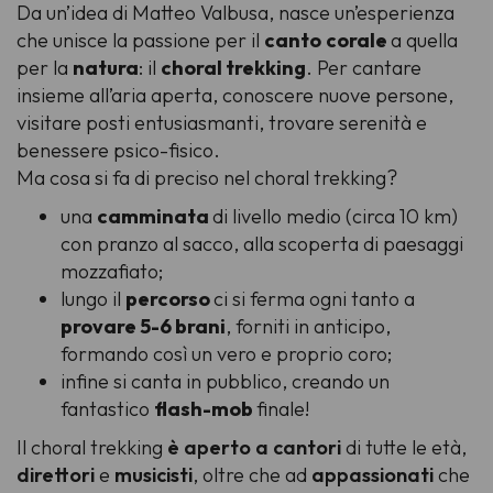
Da un’idea di Matteo Valbusa, nasce un’esperienza
che unisce la passione per il
canto
corale
a quella
per la
natura
: il
choral trekking
. Per cantare
insieme all’aria aperta, conoscere nuove persone,
visitare posti entusiasmanti, trovare serenità e
benessere psico-fisico.
Ma cosa si fa di preciso nel choral trekking?
una
camminata
di livello medio (circa 10 km)
con pranzo al sacco, alla scoperta di paesaggi
mozzafiato;
lungo il
percorso
ci si ferma ogni tanto a
provare 5-6 brani
, forniti in anticipo,
formando così un vero e proprio coro;
infine si canta in pubblico, creando un
fantastico
flash-mob
finale!
Il choral trekking
è aperto a cantori
di tutte le età,
direttori
e
musicisti
, oltre che ad
appassionati
che