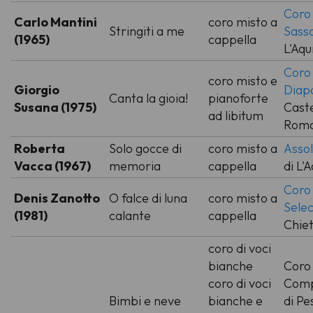
Coro
Carlo Mantini
coro misto a
Stringiti a me
Sass
(1965)
cappella
L'Aqu
Coro
coro misto e
Giorgio
Diap
Canta la gioia!
pianoforte
Susana (1975)
Caste
ad libitum
Roma
Roberta
Solo gocce di
coro misto a
Assol
Vacca (1967)
memoria
cappella
di L'A
Coro
Denis Zanotto
O falce di luna
coro misto a
Sele
(1981)
calante
cappella
Chiet
coro di voci
bianche
Coro 
coro di voci
Comp
Bimbi e neve
bianche e
di Pe