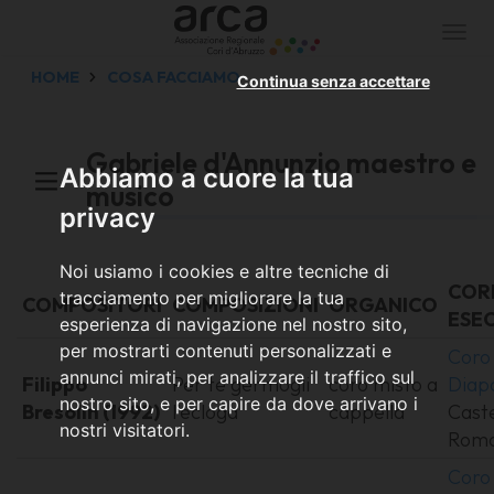
Togg
navi
HOME
COSA FACCIAMO
Continua senza accettare
Gabriele d'Annunzio maestro e
Abbiamo a cuore la tua
musico
privacy
Noi usiamo i cookies e altre tecniche di
COR
tracciamento per migliorare la tua
COMPOSITORI
COMPOSIZIONI
ORGANICO
ESE
esperienza di navigazione nel nostro sito,
per mostrarti contenuti personalizzati e
Coro
annunci mirati, per analizzare il traffico sul
Filippo
Per te germogli
coro misto a
Diap
nostro sito, e per capire da dove arrivano i
Bresolin (1992)
l'ecloga
cappella
Caste
nostri visitatori.
Roma
Coro