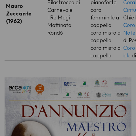
Filastrocca di
pianoforte
Coral
Mauro
Carnevale
coro
Cintu
Zuccante
I Re Magi
femminile a
Chiet
(1962)
Mattinata
cappella
Coro
Rondò
coro misto a
Note
cappella
di Pe
coro misto a
Coro
cappella
blu
d