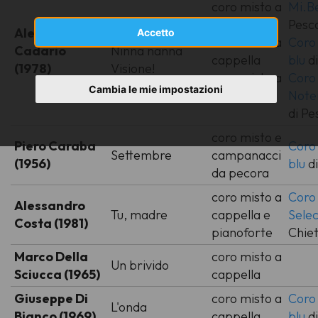
coro misto a
Mi.B
cappella
Pesc
Alessandro
'A vucchella
Accetto
coro misto a
Coro
Cadario
Ninna nanna
cappella
blu
d
(1978)
Visione!
coro misto a
Coro
Cambia le mie impostazioni
cappella
Note
di Pe
coro misto e
Piero Caraba
Coro
Settembre
campanacci
(1956)
blu
d
da pecora
coro misto a
Coro
Alessandro
Tu, madre
cappella e
Sele
Costa (1981)
pianoforte
Chiet
Marco Della
coro misto a
Un brivido
Sciucca (1965)
cappella
Giuseppe Di
coro misto a
Coro
L'onda
Bianco (1969)
cappella
blu
d