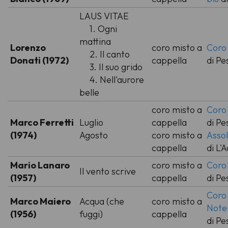
LAUS VITAE
1. Ogni
mattina
Lorenzo
coro misto a
Coro
2. Il canto
Donati (1972)
cappella
di Pe
3. Il suo grido
4. Nell'aurore
belle
coro misto a
Coro
Marco Ferretti
Luglio
cappella
di Pe
(1974)
Agosto
coro misto a
Assol
cappella
di L'A
Mario Lanaro
coro misto a
Coro
Il vento scrive
(1957)
cappella
di Pe
Coro
Marco Maiero
Acqua (che
coro misto a
Note
(1956)
fuggi)
cappella
di Pe