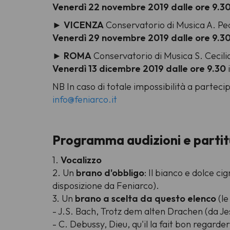
Venerdì 22 novembre 2019 dalle ore 9.3
►
VICENZA
Conservatorio di Musica A. Pe
Venerdì 29 novembre 2019 dalle ore 9.3
►
ROMA
Conservatorio di Musica S. Cecilia
Venerdì 13 dicembre 2019 dalle ore 9.30
NB In caso di totale impossibilità a partecipa
info@feniarco.it
Programma audizioni e partit
1.
Vocalizzo
2. Un
brano d'obbligo
: Il bianco e dolce ci
disposizione da Feniarco).
3. Un
brano a scelta da questo elenco
(le
- J.S. Bach,
Trotz dem alten Drachen (da J
- C. Debussy,
Dieu, qu'il la fait bon regarder