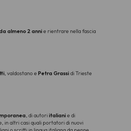
a da almeno 2 anni
e rientrare nella fascia
ti
, valdostano e
Petra Grassi
di Trieste
mporanea
, di autori
italiani
e di
, in altri casi quali portatori di nuovi
ani o scritti in lingua italiana da penne