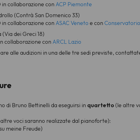
0
in collaborazione con
ACP Piemonte
drollo (Contrà San Domenico 33)
0
in collaborazione con
ASAC Veneto
e con
Conservatorio 
 (Via dei Greci 18)
in collaborazione con
ARCL Lazio
re alle audizioni in una delle tre sedi previste, contattate
ure
gno di Bruno Bettinelli da eseguirsi in
quartetto
(le altre 
 altre voci saranno realizzate dal pianoforte):
esu meine Freude)