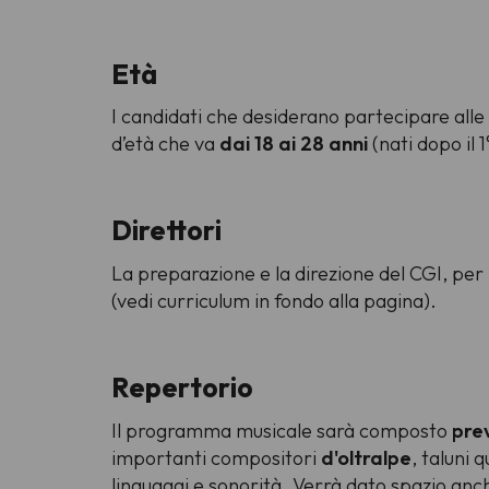
Età
I candidati che desiderano partecipare alle
d’età che va
dai 18 ai 28 anni
(nati dopo il 
Direttori
La preparazione e la direzione del CGI, per 
(vedi curriculum in fondo alla pagina).
Repertorio
Il programma musicale sarà composto
pre
importanti compositori
d'oltralpe
, taluni 
linguaggi e sonorità. Verrà dato spazio anc