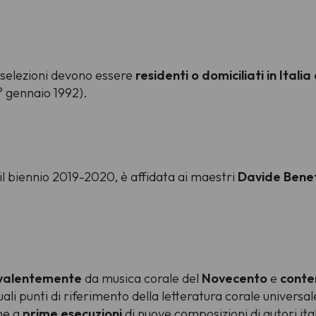
 selezioni devono essere
residenti o domiciliati in Itali
1° gennaio 1992).
il biennio 2019-2020, è affidata ai maestri
Davide Benet
valentemente
da musica corale del
Novecento
e
conte
quali punti di riferimento della letteratura corale universale
he a
prime esecuzioni
di nuove composizioni di autori itali