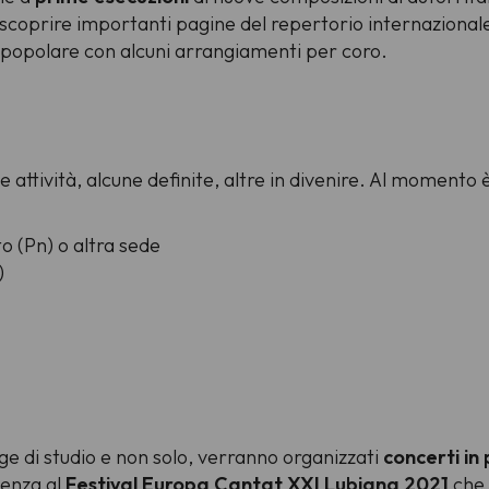
scoprire importanti pagine del repertorio internazionale,
popolare con alcuni arrangiamenti per coro.
ttività, alcune definite, altre in divenire. Al momento è
o (Pn) o altra sede
)
age di studio e non solo, verranno organizzati
concerti in 
senza al
Festival Europa Cantat XXI Lubiana 2021
che 