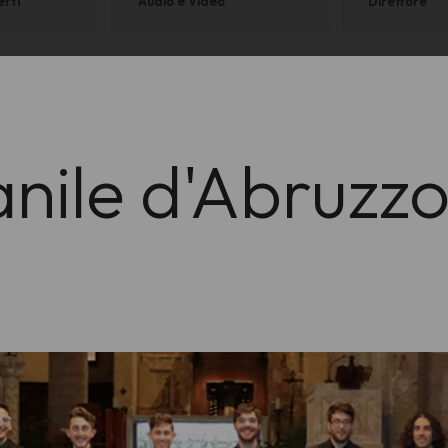
erti
Audio e Video
Direttore
nile d'Abruzz