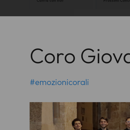
Canta con noi!
Prossimi Conc
Coro Giova
#emozionicorali