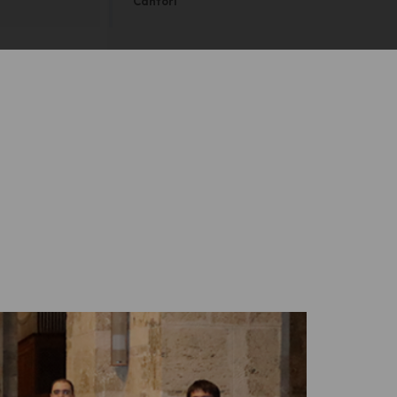
Cantori
o