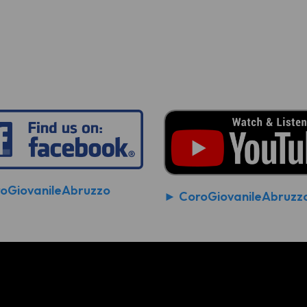
oGiovanileAbruzzo
► CoroGiovanileAbruzz