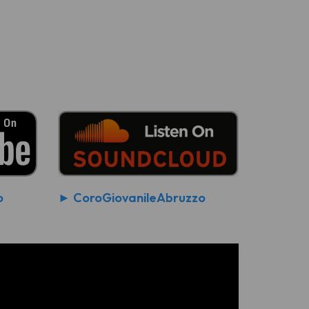
o
► CoroGiovanileAbruzzo