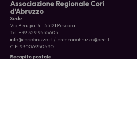
Associazione Regionale Cori
d'Abruzzo
Sede
Via Perugia 14 - 65121 Pescara
Tel. +39 329 9655605
info@coriabruzzo.it / arcacoriabruzzo@pec.it
C.F. 93006950690
Recapito postale
c/o Gianni Vecchiati
Via Montesecco, 56/A
65010 Spoltore (PE)
CHI SIAMO
CORI ASSOCIATI
COSA FACCIAMO
NEWS