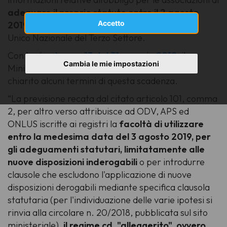
adeguare il proprio statuto entro il 2 agosto
Accetto
2019
in vista dell’iscrizione al RUNTS - Registro
Unico Nazionale del Terzo Settore.
Con la
circolare n. 13 del 31 maggio 2019
, il
Cambia le mie impostazioni
Ministero del Lavoro e delle Politiche Sociali ha
chiarito alcuni termini di questa scadenza.
“La previsione recata dal citato articolo 101, comma
2, per altro verso attribuisce ad ODV, APS ed
ONLUS iscritte ai registri la
facoltà di utilizzare
entro la medesima data del 3 agosto 2019, per
gli adeguamenti statutari, limitatamente alle
nuove disposizioni inderogabili
o per introdurre
clausole che escludono l'applicazione di nuove
disposizioni derogabili mediante specifica clausola
statutaria (per l'individuazione delle varie ipotesi si
rinvia alla circolare n. 20/2018, pubblicata sul sito
ministeriale),
il regime cd. "alleggerito", ovvero