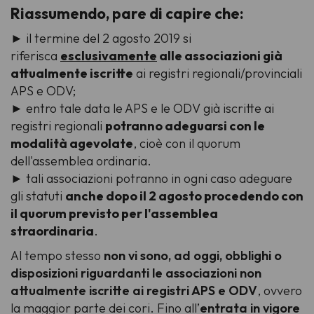
Riassumendo, pare di capire che:
► il termine del 2 agosto 2019 si
riferisca
esclusivamente
alle associazioni già
attualmente iscritte
ai registri regionali/provinciali
APS e ODV;
► entro tale data le APS e le ODV già iscritte ai
registri regionali
potranno adeguarsi con le
modalità agevolate
, cioè con il quorum
dell'assemblea ordinaria.
► tali associazioni potranno in ogni caso adeguare
gli statuti
anche dopo il 2 agosto procedendo con
il quorum previsto per l'assemblea
straordinaria
.
Al tempo stesso
non vi sono, ad oggi, obblighi o
disposizioni riguardanti le associazioni non
attualmente iscritte ai registri APS e ODV
, ovvero
la maggior parte dei cori. Fino all’
entrata in vigore