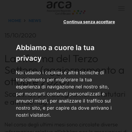
Togg
navi
HOME
NEWS
Continua senza accettare
15/10/2020
Abbiamo a cuore la tua
La riforma del Terzo
privacy
Settore (aggiornamento a
Noi usiamo i cookies e altre tecniche di
ottobre 2020)
tracciamento per migliorare la tua
esperienza di navigazione nel nostro sito,
Scadenze per adeguamenti statutari
per mostrarti contenuti personalizzati e
e altri dettagli
annunci mirati, per analizzare il traffico sul
nostro sito, e per capire da dove arrivano i
nostri visitatori.
Nel corso degli ultimi mesi sono circolate diverse
informazioni relative all’obbligo per le associazioni di