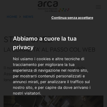
Togg
navi
HOME
NEWS
Continua senza accettare
STAY TUNED
Abbiamo a cuore la tua
privacy
LA CORALITA' AL PASSO COL WEB
Noi usiamo i cookies e altre tecniche di
tracciamento per migliorare la tua
Il nuovo sito istituzionale di Feniarco e delle
esperienza di navigazione nel nostro sito,
Associazioni Regionali dei Cori
per mostrarti contenuti personalizzati e
lancio: 21 giugno 2017
annunci mirati, per analizzare il traffico sul
nostro sito, e per capire da dove arrivano i
nostri visitatori.