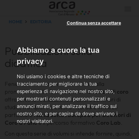
Togg
navi
HOME
EDITORIA
Continua senza accettare
Pubblicazioni sulla
Abbiamo a cuore la tua
didattica
privacy
Noi usiamo i cookies e altre tecniche di
Feniarco è da sempre molto attenta alla
tracciamento per migliorare la tua
promozione della formazione dei
esperienza di navigazione nel nostro sito,
direttori di coro
per mostrarti contenuti personalizzati e
attraverso la realizzazione di corsi e seminari di
annunci mirati, per analizzare il traffico sul
studio, tra i quali si possono ricordare in modo
nostro sito, e per capire da dove arrivano i
particolare l'
Accademia Europea per Direttori di
nostri visitatori.
Coro a Fano
e il percorso formativo
Coro Lab
.
Con questa serie di volumi si intende fornire, quindi,