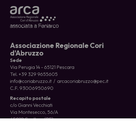
Associazione Regionale Cori
d'Abruzzo
Sede
Via Perugia 14 - 65121 Pescara
Tel. +39 329 9655605
info@coriabruzzo.it / arcacoriabruzzo@pec.it
C.F. 93006950690
Recapito postale
c/o Gianni Vecchiati
Via Montesecco, 56/A
65010 Spoltore (PE)
CHI SIAMO