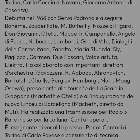
Torino, Carlo Coccia di Novara, Giacomo Antonio di
Cosenza).
Debutta nel 1988 con Serva Padrona e a seguire
Bohème, Zauberflote, M. Butterfly, Nozze di Figaro,
Don Giovanni, Otello, Macbeth, Campanello, Angelo
di Fuoco, Nabucco, Lombardi, Giro di Vite, Dialoghi
delle Carmelitane, Zanetto, Maria Stuarda, Sly,
Pagliacci, Carmen, Due Foscari, Volpe astuta,
Elektra. Ha collaborato con importanti direttori
d'orchestra (Gavazzeni, R. Abbado, Ahronovtch,
Bartoletti, Chailly, Gergiev, Humburg , Muti , Maag,
Osawa), preso parte alla tournée de La Scala in
Giappone (Macbeth e Otello) e all'inaugurazione del
nuovo Linceu di Barcellona (Macbeth, diretto da
Muti). Ha realizzato una trasmissione per Radio 3
Rai e inciso per la collana “Canto l'opera”.
È insegnante di vocalità presso i Piccoli Cantori di
Torino di Carlo Pavese e consulente di tecnica