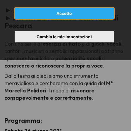
► 26 e 27 giugno 2021
Accetto
► Aurum La fabbrica delle idee di
Pescara
Cambia le mie impostazioni
Con una serie di
esercizi di fiato
e di
giochi vocali
,
cantori, musicisti o semplici appassionati potranno
sperimentare
le loro
potenzialità vocali
e
conoscere o riconoscere la propria voce
.
Dalla testa ai piedi siamo uno strumento
meraviglioso e cercheremo con la guida del
M°
Marcella Polidori
il modo di
risuonare
consapevolmente e correttamente
.
Programma
:
Sabato 26 giugno 2021