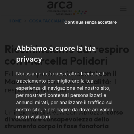
Togg
navi
HOME
COSA FACCIAMO
Continua senza accettare
Ricominciamo dal respiro
Abbiamo a cuore la tua
con Marcella Polidori
privacy
Edizione speciale di
Incontri con il
Noi usiamo i cookies e altre tecniche di
Maestro
dedicata alla
vocalità
: il
tracciamento per migliorare la tua
respiro è già canto!
esperienza di navigazione nel nostro sito,
per mostrarti contenuti personalizzati e
annunci mirati, per analizzare il traffico sul
nostro sito, e per capire da dove arrivano i
Un'iniziativa di ARCA Cori Abruzzo:
corso
nostri visitatori.
di vocalità e consapevolezza dello
strumento corpo in fase fonatoria