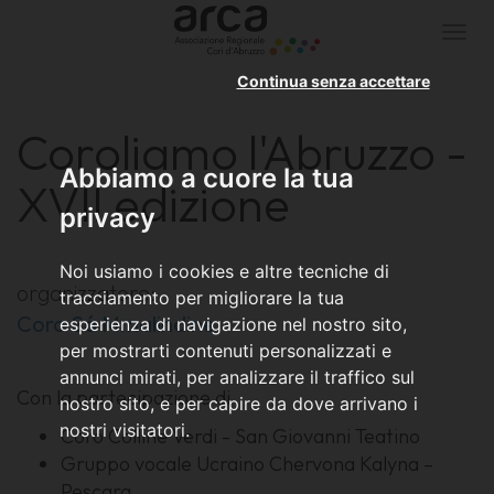
Togg
navi
Continua senza accettare
Coroliamo l'Abruzzo -
Abbiamo a cuore la tua
XVII edizione
privacy
Noi usiamo i cookies e altre tecniche di
organizzatore:
tracciamento per migliorare la tua
Coro Sá Mmalindine
esperienza di navigazione nel nostro sito,
per mostrarti contenuti personalizzati e
annunci mirati, per analizzare il traffico sul
Con la partecipazione di
nostro sito, e per capire da dove arrivano i
nostri visitatori.
Coro Colline Verdi - San Giovanni Teatino
Gruppo vocale Ucraino Chervona Kalyna –
Pescara