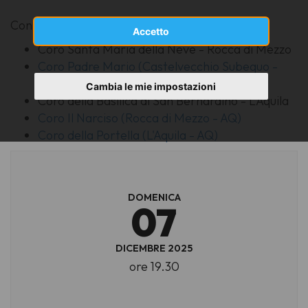
Con la partecipazione di
Accetto
Coro Santa Maria della Neve - Rocca di Mezzo
Coro Padre Mario (Castelvecchio Subequo -
AQ)
Cambia le mie impostazioni
Coro della Basilica di San Bernardino - L'Aquila
Coro Il Narciso (Rocca di Mezzo - AQ)
Coro della Portella (L'Aquila - AQ)
DOMENICA
07
DICEMBRE 2025
ore 19.30