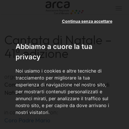
Togg
navi
Continua senza accettare
Cantata di Natale –
Abbiamo a cuore la tua
41ª edizione
privacy
Noi usiamo i cookies e altre tecniche di
organizzatore:
tracciamento per migliorare la tua
Comitato organizzatore della Cantata di
esperienza di navigazione nel nostro sito,
per mostrarti contenuti personalizzati e
Natale
annunci mirati, per analizzare il traffico sul
nostro sito, e per capire da dove arrivano i
in collaborazione con:
nostri visitatori.
Coro Padre Mario