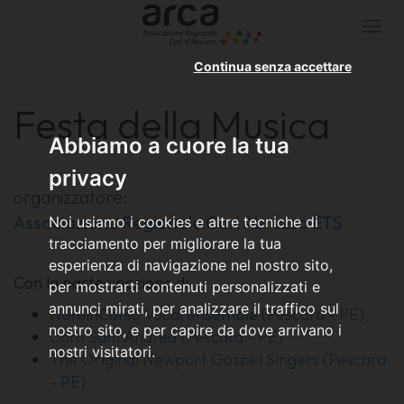
Togg
navi
Continua senza accettare
Festa della Musica
Abbiamo a cuore la tua
privacy
organizzatore:
Associazione Regionale Cori Abruzzo ETS
Noi usiamo i cookies e altre tecniche di
tracciamento per migliorare la tua
esperienza di navigazione nel nostro sito,
Con la partecipazione di
per mostrarti contenuti personalizzati e
annunci mirati, per analizzare il traffico sul
NoteinCorso Vocal ensemble (Pescara - PE)
nostro sito, e per capire da dove arrivano i
Coro Sant'Andrea (Pescara - PE)
nostri visitatori.
The Original Newport Gospel Singers (Pescara
- PE)